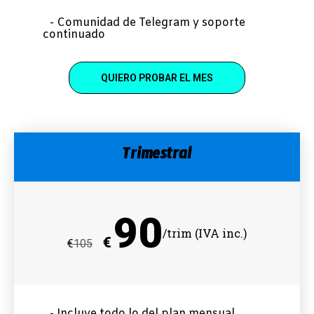
- Comunidad de Telegram y soporte
continuado
QUIERO PROBAR EL MES
Trimestral
90
/trim (IVA inc.)
€
€
105
- Incluye todo lo del plan mensual,